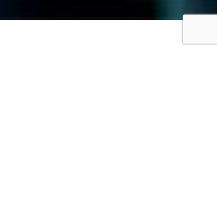
VIEW
Real-Time
Intelligence
Colleziona e analizza in real-time dati
provenienti da qualsiasi sorgente
digitale rilevando proattivamente
scenari complessi, pattern e catene di