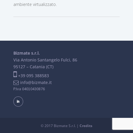
ambiente virtualizzato.
Bizmate s.r.l.
Via Antonio Santangelo Fulci, 86
95127 – Catania (CT)
+39 095 388583
info@bizmate.it
P.Iva 04010430876
© 2017 Bizmate S.r.l. |
Credits