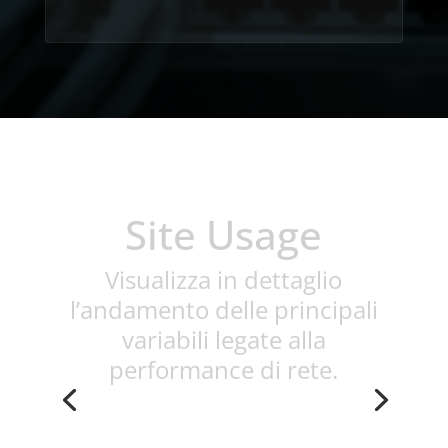
Site Usage
Visualizza in dettaglio
l’andamento delle principali
variabili legate alla
performance di rete.