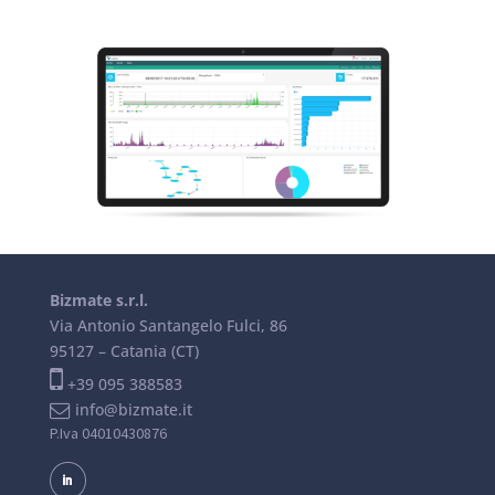
Bizmate s.r.l.
Via Antonio Santangelo Fulci, 86
95127 – Catania (CT)
+39 095 388583
info@bizmate.it
P.Iva 04010430876