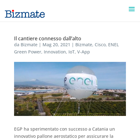
Il cantiere connesso dall’alto
da
Bizmate
|
Mag 20, 2021
|
Bizmate
,
Cisco
,
ENEL
Green Power
,
Innovation
,
IoT
,
V-App
EGP ha sperimentato con successo a Catania un
innovativo pallone aerostatico per assicurare la