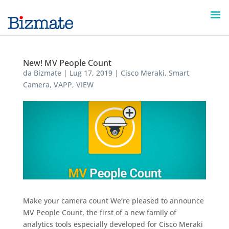
New! MV People Count
da
Bizmate
|
Lug 17, 2019
|
Cisco Meraki
,
Smart
Camera
,
VAPP
,
VIEW
Make your camera count We’re pleased to announce
MV People Count, the first of a new family of
analytics tools especially developed for Cisco Meraki