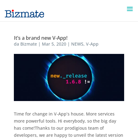
It’s a brand new V-App!
da
Bizmate
|
Mar 5, 2020
|
NEWS
,
V-App
Time for change in V-App’s house. More services
more powerful tools. Hi everybody, so the big day
has come!Thanks to our prodigious team of
developers, we are happy to unveil the latest version