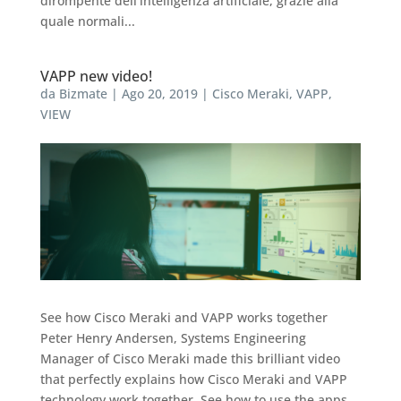
dirompente dell’intelligenza artificiale, grazie alla
quale normali...
VAPP new video!
da
Bizmate
|
Ago 20, 2019
|
Cisco Meraki
,
VAPP
,
VIEW
See how Cisco Meraki and VAPP works together
Peter Henry Andersen, Systems Engineering
Manager of Cisco Meraki made this brilliant video
that perfectly explains how Cisco Meraki and VAPP
technology work together. See how to use the apps